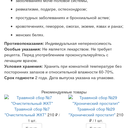
заболеваниях моче-половой системы;
ревматизме, подагре, остеохондрозе;
простудных заболеваниях и бронхиальной астме;
кровотечениях, геморрое, ожогах, экземе, язвах и ранах;
женских белях.
Противопоказания:
Индивидуальная непереносимость
Особые указания:
Не является лекарством. Не требует
рецепта. Перед употреблением проконсультируйтесь с
лечащим врачом.
Условия хранения:
Хранить при комнатной температуре без
посторонних запахов и относительной влажности 60-70%.
Срок годности
2 года. Дата выпуска указана на упаковке.
Рекомендуемые товары
Травяной сбор №7
Травяной сбор №29
"Очистительный ЖКТ"
210 ₽
"Хронический простатит"
210
/
₽
1 шт.
/ 1 шт.