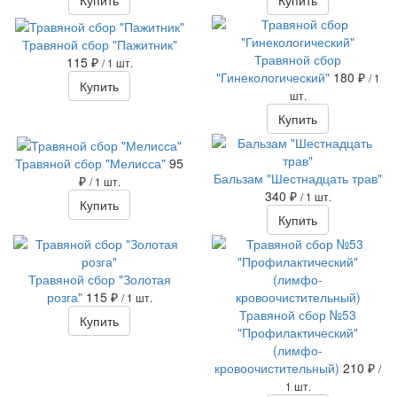
Купить
Купить
Травяной сбор "Пажитник"
Травяной сбор
115 ₽
/ 1 шт.
"Гинекологический"
180 ₽
/ 1
Купить
шт.
Купить
Травяной сбор "Мелисса"
95
Бальзам "Шестнадцать трав"
₽
/ 1 шт.
340 ₽
/ 1 шт.
Купить
Купить
Травяной сбор "Золотая
розга"
115 ₽
/ 1 шт.
Травяной сбор №53
Купить
"Профилактический"
(лимфо-
кровоочистительный)
210 ₽
/
1 шт.