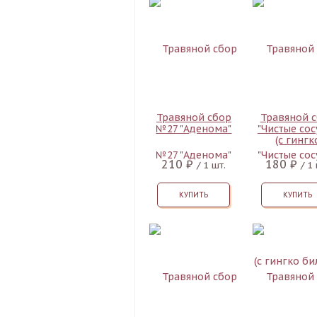
Травяной сбор
Травяной 
№27 "Аденома"
"Чистые сос
(с гингк
билоба
210 ₽
180 ₽
/ 1 шт.
/ 1
КУПИТЬ
КУПИТЬ