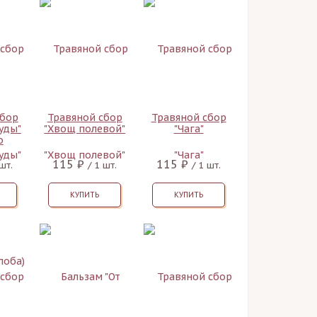
сбор
Травяной сбор
Травяной сбор
уды"
"Хвощ полевой"
"Чага"
о
)
115 ₽
115 ₽
 шт.
/ 1 шт.
/ 1 шт.
КУПИТЬ
КУПИТЬ