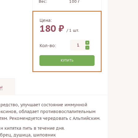
Вес:
100 г
Цена:
180 ₽
/ 1 шт.
+
Кол-во:
-
КУПИТЬ
ы
редство, улучшает состояние иммунной
токсинов, обладает противовоспалительным
тям. Рекомендуется чередовать с Альпийским.
ан кипятка пить в течение дня.
абрец, душица, шиповник