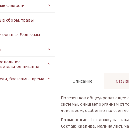
ые сладости
ые сборы, травы
огольные бальзамы
я
иональное
вительное питание
гели, бальзамы, крема
Описание
Отзыв
Полезен как общеукрепляющее с
системы, очищает организм от 
действием, особенно полезен де
Применение
:
1 ст. ложку на стак
Состав:
крапива, малина лист, ч