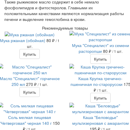
Также рыжиковое масло содержит в себе немало
фосфолипидов и фитостеролов. Главными их
положительными качествами являются нормализация работы
печени и выделение гемоглобина в крови.
Рекомендуемые товары
Мука ржаная (обойная)
80 ₽
/ 1
Мука "Специалист" из семени
шт.
расторопши
80 ₽
/ 1 шт.
Купить
Купить
Масло "Специалист" горчичное
Каша Крупка гречично-
250 мл
270 ₽
пшеничная по-старорусски
17
/ 1 шт.
₽
/ 1 шт.
Купить
Купить
Соль мелкая пищевая
Каша "Беловодье"
"Четверговая" черная 140 г
150
мультизерновая с амарантом
₽
195 ₽
/ 1 шт.
/ 1 шт.