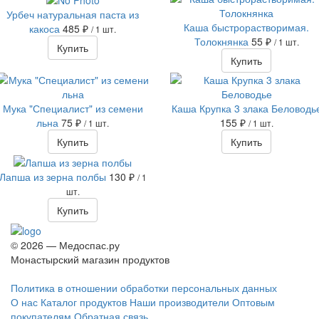
Урбеч натуральная паста из
Каша быстрорастворимая.
какоса
485 ₽
/ 1 шт.
Толокнянка
55 ₽
/ 1 шт.
Купить
Купить
Мука "Специалист" из семени
Каша Крупка 3 злака Беловодь
льна
75 ₽
155 ₽
/ 1 шт.
/ 1 шт.
Купить
Купить
Лапша из зерна полбы
130 ₽
/ 1
шт.
Купить
© 2026 — Медоспас.ру
Монастырский магазин продуктов
Политика в отношении обработки персональных данных
О нас
Каталог продуктов
Наши производители
Оптовым
покупателям
Обратная связь