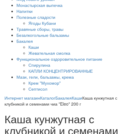
Монастырская выпечка
Напитки
Полезные сладости
Ягоды Кубани
Травяные сборы, травы
Безалкогольные бальзамы
Бакалея
Каши
Жевательная смолка
Функциональное оздоровительное питание
Спирулина
КАПЛИ КОНЦЕНТРИРОВАННЫЕ
Мази, гели, бальзамы, крема
Крем "Мухомор"
Септисол
Интернет магазин
Каталог
Бакалея
Каши
Каша кунжутная с
клубникой и семенами чиа "Eleo" 200 г
Каша кунжутная с
клубникой и семенами