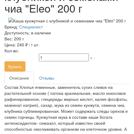
чиа "Eleo" 200 г
Бренд:
Специалист
Доступность:
в наличии
Вес:
200 г
Цена:
240 ₽
/ 1 шт.
Кол-во:
+
-
Купить
Описание
Отзывы
Состав Хлопья ячменные, заменитель сухих сливок на
растительной основе ( патока крахмальная, масло кокосовое
рафинированное, глицериды жирных кислот, калия фосфаты,
казеинат натрия), сахар, мука из семян кунжута, семена чиа,
клубника сублимированная. Может содержать следы орехов и
семян горчицы. Кунжутная мука в составе каши богата
антиоксидантом- семазол, который известен своей
способностью омолаживать организм на клеточном уровне. А