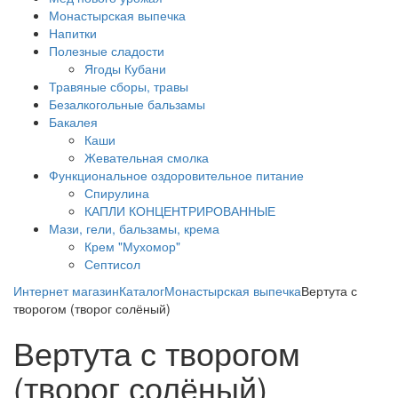
Монастырская выпечка
Напитки
Полезные сладости
Ягоды Кубани
Травяные сборы, травы
Безалкогольные бальзамы
Бакалея
Каши
Жевательная смолка
Функциональное оздоровительное питание
Спирулина
КАПЛИ КОНЦЕНТРИРОВАННЫЕ
Мази, гели, бальзамы, крема
Крем "Мухомор"
Септисол
Интернет магазин
Каталог
Монастырская выпечка
Вертута с
творогом (творог солёный)
Вертута с творогом
(творог солёный)