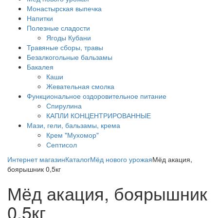
Монастырская выпечка
Напитки
Полезные сладости
Ягоды Кубани
Травяные сборы, травы
Безалкогольные бальзамы
Бакалея
Каши
Жевательная смолка
Функциональное оздоровительное питание
Спирулина
КАПЛИ КОНЦЕНТРИРОВАННЫЕ
Мази, гели, бальзамы, крема
Крем "Мухомор"
Септисол
Интернет магазин
Каталог
Мёд нового урожая
Мёд акация,
боярышник 0,5кг
Мёд акация, боярышник
0,5кг