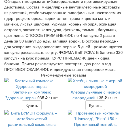
Обладают мощным антибактериальным и противовирусным
действием. Состав: мицеллярные внутриклеточные экстракты
из растений, стабилизированные липофильным носителем из
ядер грецкого ореха: корни алтея, трава и цветки мать-и-
мачехи, листья шалфея, куркума, корень имбиря, эхинацея,
астрагал, эвкалипт, календула, фенхель, тимьян, багульник,
цвет липы. СПОСОБ ПРИМЕНЕНИЯ: по 4 капсулы 2 раза в
день за 30 минут до еды, запивая водой. В остром периоде -
для ускорения выздоровления первые 5 дней - рекомендуется
капсулы рассасывать во рту. ФОРМА ВЫПУСКА: В баночке 320
капсул - на курс приема. КУРС ПРИЕМА: 40 дней - одна
баночка. Прием рекомендуется повторять два раза в год.
ПРОТИВОПОКАЗАНИЯ: индивидуальная непереносимость
Рекомендуемые товары
Клеточный комплекс
Хлебцы льняные с черной
Здоровые нервы
935 ₽
смородиной
135 ₽
/ 1 шт.
/ 1 шт.
Купить
Купить
Протеиновый коктейль