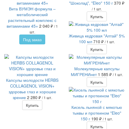
"Шоколад", "Eleo" 150 г
370 ₽
Вита ВУМЭН формула –
/ 1 шт.
метаболический
Купить
растительный комплекс с
витаминами 45+
2 040 ₽
/ 1
шт.
Живица кедровая "Алтай" 5%
Под заказ
100 мл
710 ₽
/ 1 шт.
Купить
Молекулярные капсулы
МИГРЕНИнет
1 585 ₽
/ 1 шт.
Капсулы молодости HERBS
Купить
COLLAGENOL VISION+
здоровье глаз и хорошее
зрение
2 280 ₽
/ 1 шт.
Купить
Кисель льняной с мякотью
тыквы и протеином "Eleo"
150 г
190 ₽
/ 1 шт.
Купить