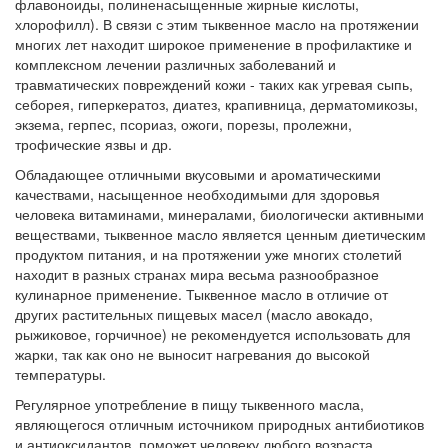
флавоноиды, полиненасыщенные жирные кислоты,
хлорофилл). В связи с этим тыквенное масло на протяжении
многих лет находит широкое применение в профилактике и
комплексном лечении различных заболеваний и
травматических повреждений кожи - таких как угревая сыпь,
себорея, гиперкератоз, диатез, крапивница, дерматомикозы,
экзема, герпес, псориаз, ожоги, порезы, пролежни,
трофические язвы и др.
Обладающее отличными вкусовыми и ароматическими
качествами, насыщенное необходимыми для здоровья
человека витаминами, минералами, биологически активными
веществами, тыквенное масло является ценным диетическим
продуктом питания, и на протяжении уже многих столетий
находит в разных странах мира весьма разнообразное
кулинарное применение. Тыквенное масло в отличие от
других растительных пищевых масел (масло авокадо,
рыжиковое, горчичное) не рекомендуется использовать для
жарки, так как оно не выносит нагревания до высокой
температуры.
Регулярное употребление в пищу тыквенного масла,
являющегося отличным источником природных антибиотиков
и антиоксидантов, поможет человеку любого возраста