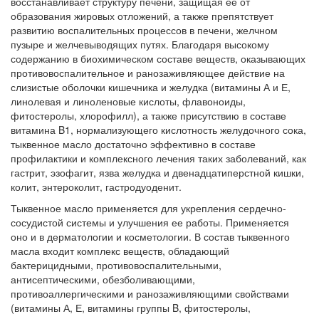
восстанавливает структуру печени, защищая ее от
образования жировых отложений, а также препятствует
развитию воспалительных процессов в печени, желчном
пузыре и желчевыводящих путях. Благодаря высокому
содержанию в биохимическом составе веществ, оказывающих
противовоспалительное и ранозаживляющее действие на
слизистые оболочки кишечника и желудка (витамины А и Е,
линолевая и линоленовые кислоты, флавоноиды,
фитостеролы, хлорофилл), а также присутствию в составе
витамина B1, нормализующего кислотность желудочного сока,
тыквенное масло достаточно эффективно в составе
профилактики и комплексного лечения таких заболеваний, как
гастрит, эзофагит, язва желудка и двенадцатиперстной кишки,
колит, энтероколит, гастродуоденит.
Тыквенное масло применяется для укрепления сердечно-
сосудистой системы и улучшения ее работы. Применяется
оно и в дерматологии и косметологии. В состав тыквенного
масла входит комплекс веществ, обладающий
бактерицидными, противовоспалительными,
антисептическими, обезболивающими,
противоаллергическими и ранозаживляющими свойствами
(витамины А, Е, витамины группы B, фитостеролы,