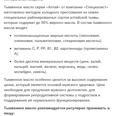
Тыквенное масло серии «Алтай» от компании «Специалист»
изготовлено методом холодного прессования из семян
специальных районированных сортов алтайской тыквы,
которые содержат до 50% жирного масла. В состав тыквенного
масла входят:
полиненасыщенные жирные кислоты (линолевая,
олеиновая, пальмитиновая, стеариновая кислоты);
витамины C, P, РР, В1, В2, каротиноиды (провитамины
А),
более десятка минеральных веществ (цинк, калий,
кальций, магний, железо, марганец, медь, селен,
молибден, никель).
Тыквенное масло особенно ценится за высокое содержание
цинка, который является основой мужского здоровья. Цинк
необходим для продления мужского долголетия, для
формирования репродуктивной системы у подростков и
поддержания её нормального функционирования.
Тыквенное масло рекомендуется регулярно принимать в
пищу: