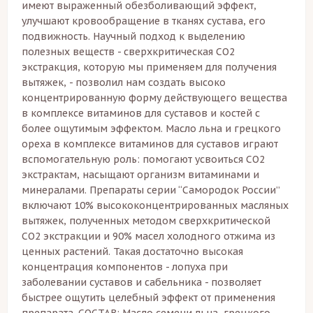
имеют выраженный обезболивающий эффект,
улучшают кровообращение в тканях сустава, его
подвижность. Научный подход к выделению
полезных веществ - сверхкритическая СО2
экстракция, которую мы применяем для получения
вытяжек, - позволил нам создать высоко
концентрированную форму действующего вещества
в комплексе витаминов для суставов и костей с
более ощутимым эффектом. Масло льна и грецкого
ореха в комплексе витаминов для суставов играют
вспомогательную роль: помогают усвоиться СО2
экстрактам, насыщают организм витаминами и
минералами. Препараты серии “Самородок России”
включают 10% высококонцентрированных масляных
вытяжек, полученных методом сверхкритической
СО2 экстракции и 90% масел холодного отжима из
ценных растений. Такая достаточно высокая
концентрация компонентов - лопуха при
заболевании суставов и сабельника - позволяет
быстрее ощутить целебный эффект от применения
препарата. СОСТАВ: Масло семени льна, грецкого