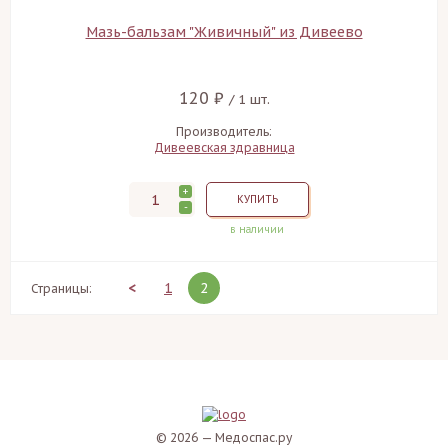
Мазь-бальзам "Живичный" из Дивеево
120 ₽
/ 1 шт.
Производитель:
Дивеевская здравница
+
КУПИТЬ
-
в наличии
<
1
2
Страницы:
© 2026 — Медоспас.ру