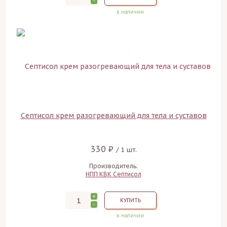
-
в наличии
Септисол крем разогревающий для тела и суставов
330 ₽
/ 1 шт.
Производитель:
НПП КВК Септисол
+
КУПИТЬ
-
в наличии