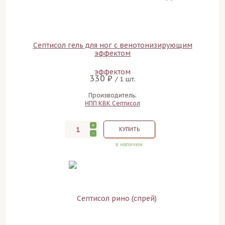
Септисол гель для ног с венотонизирующим
эффектом
330 ₽
/ 1 шт.
Производитель:
НПП КВК Септисол
+
КУПИТЬ
-
в наличии