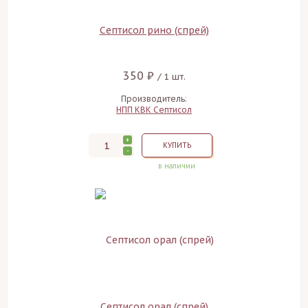
Септисол рино (спрей)
350 ₽
/ 1 шт.
Производитель:
НПП КВК Септисол
+
КУПИТЬ
-
в наличии
Септисол орал (спрей)