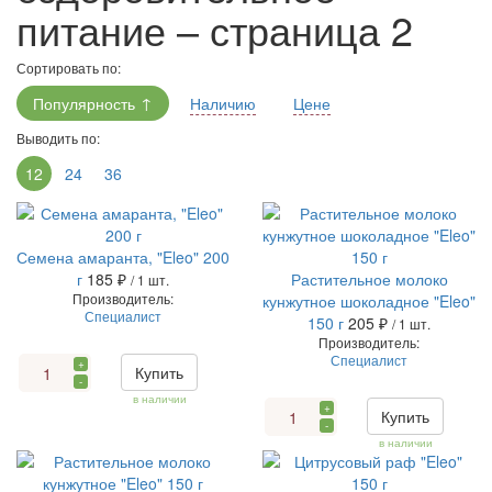
питание – страница 2
Сортировать по:
Популярность
Наличию
Цене
Выводить по:
12
24
36
Семена амаранта, "Eleo" 200
г
185 ₽
Растительное молоко
/ 1 шт.
Производитель:
кунжутное шоколадное "Eleo"
Специалист
150 г
205 ₽
/ 1 шт.
Производитель:
Специалист
+
Купить
-
в наличии
+
Купить
-
в наличии