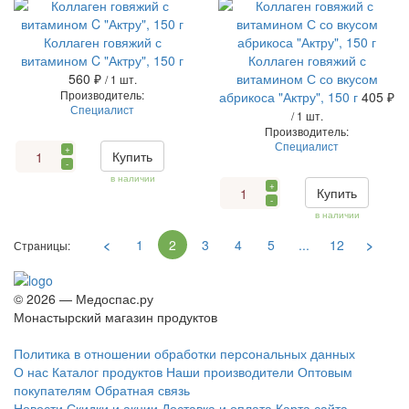
Коллаген говяжий с
витамином C "Актру", 150 г
Коллаген говяжий с
560 ₽
витамином С со вкусом
/ 1 шт.
Производитель:
абрикоса "Актру", 150 г
405 ₽
Специалист
/ 1 шт.
Производитель:
Специалист
+
Купить
-
в наличии
+
Купить
-
в наличии
<
1
2
3
4
5
...
12
>
Страницы:
© 2026 — Медоспас.ру
Монастырский магазин продуктов
Политика в отношении обработки персональных данных
О нас
Каталог продуктов
Наши производители
Оптовым
покупателям
Обратная связь
Новости
Скидки и акции
Доставка и оплата
Карта сайта