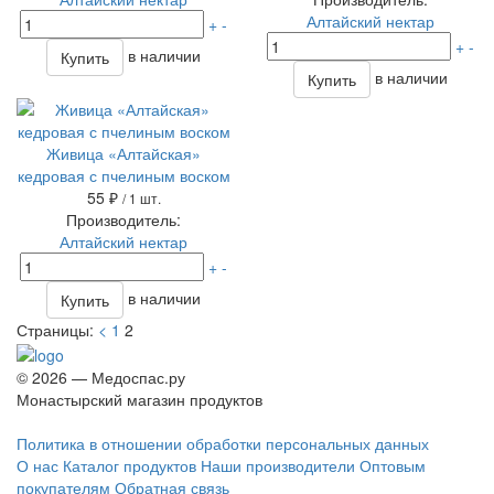
Алтайский нектар
+
-
+
-
в наличии
Купить
в наличии
Купить
Живица «Алтайская»
кедровая с пчелиным воском
55 ₽
/ 1 шт.
Производитель:
Алтайский нектар
+
-
в наличии
Купить
Страницы:
<
1
2
© 2026 — Медоспас.ру
Монастырский магазин продуктов
Политика в отношении обработки персональных данных
О нас
Каталог продуктов
Наши производители
Оптовым
покупателям
Обратная связь