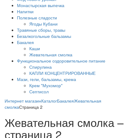
Монастырская выпечка
Напитки
Полезные сладости
Ягоды Кубани
Травяные сборы, травы
Безалкогольные бальзамы
Бакалея
Каши
Жевательная смолка
Функциональное оздоровительное питание
Спирулина
КАПЛИ КОНЦЕНТРИРОВАННЫЕ
Мази, гели, бальзамы, крема
Крем "Мухомор"
Септисол
Интернет магазин
Каталог
Бакалея
Жевательная
смолка
Страница 2
Жевательная смолка –
страница 2