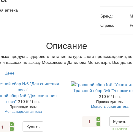
Бренд:
М
Страна:
Р
Описание
олько продукты здорового питания натурального происхождения, к
 и пасеках по заказу Московского Данилова Монастыря. Все делае
Цене
Травяной сбор №5 "Успокоит
яной сбор №6 "Для снижения
210 ₽
/ 1 шт.
веса"
210 ₽
Производитель:
/ 1 шт.
Монастырская аптека
Производитель:
Монастырская аптека
+
Купить
-
+
Купить
в наличии
-