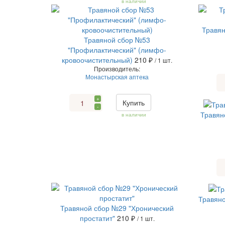
в наличии
Травян
Травяной сбор №53
"Профилактический" (лимфо-
кровоочистительный)
210 ₽
/ 1 шт.
Производитель:
Монастырская аптека
+
Купить
-
Травян
в наличии
Травяно
Травяной сбор №29 "Хронический
простатит"
210 ₽
/ 1 шт.