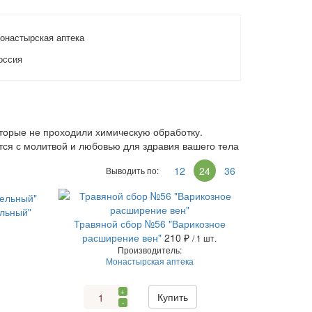
онастырская аптека
оссия
оторые не проходили химическую обработку.
тся с молитвой и любовью для здравия вашего тела
12
24
36
Выводить по:
ельный"
Травяной сбор №56 "Варикозное
расширение вен"
210 ₽
/ 1 шт.
Производитель:
Монастырская аптека
+
Купить
-